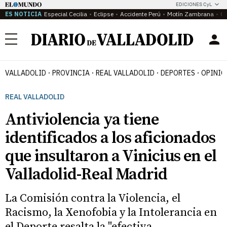
EDICIONES CyL
ES NOTICIA
Especial Cecilia
Eclipse
Accidente Perú
Motín Zambrana
Ca
Menú
VALLADOLID
PROVINCIA
REAL VALLADOLID
DEPORTES
OPINIÓ
REAL VALLADOLID
Antiviolencia ya tiene
identificados a los aficionados
que insultaron a Vinicius en el
Valladolid-Real Madrid
La Comisión contra la Violencia, el
Racismo, la Xenofobia y la Intolerancia en
el Deporte resalta la "efectiva