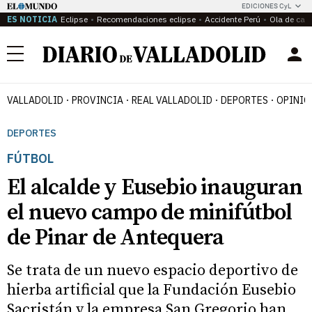
EDICIONES CyL
ES NOTICIA
Eclipse
Recomendaciones eclipse
Accidente Perú
Ola de calo
Menú
VALLADOLID
PROVINCIA
REAL VALLADOLID
DEPORTES
OPINIÓ
DEPORTES
FÚTBOL
El alcalde y Eusebio inauguran
el nuevo campo de minifútbol
de Pinar de Antequera
Se trata de un nuevo espacio deportivo de
hierba artificial que la Fundación Eusebio
Sacristán y la empresa San Gregorio han