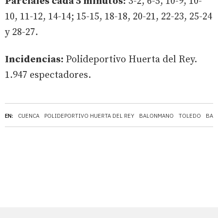
Parciales cada 5 minutos:
3-2, 6-5, 10-9, 10-
10, 11-12, 14-14; 15-15, 18-18, 20-21, 22-23, 25-24
y 28-27.
Incidencias:
Polideportivo Huerta del Rey.
1.947 espectadores.
EN:
CUENCA
POLIDEPORTIVO HUERTA DEL REY
BALONMANO
TOLEDO
BAR