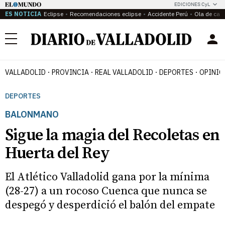
EDICIONES CyL
ES NOTICIA
Eclipse
Recomendaciones eclipse
Accidente Perú
Ola de calo
Menú
VALLADOLID
PROVINCIA
REAL VALLADOLID
DEPORTES
OPINIÓ
DEPORTES
BALONMANO
Sigue la magia del Recoletas en
Huerta del Rey
El Atlético Valladolid gana por la mínima
(28-27) a un rocoso Cuenca que nunca se
despegó y desperdició el balón del empate