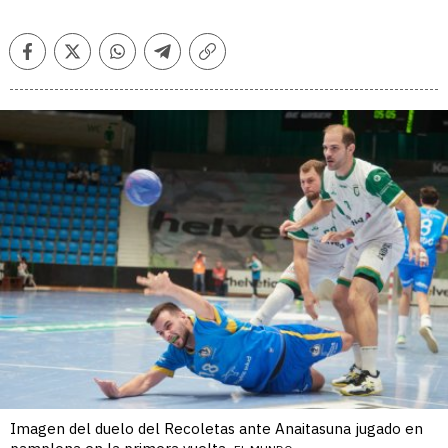
Facebook
Twitter
Whatsapp
Telegram
Copiar
enlace
Imagen del duelo del Recoletas ante Anaitasuna jugado en