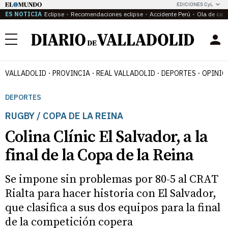
EDICIONES CyL
ES NOTICIA
Eclipse
Recomendaciones eclipse
Accidente Perú
Ola de calo
Menú
VALLADOLID
PROVINCIA
REAL VALLADOLID
DEPORTES
OPINIÓ
DEPORTES
RUGBY / COPA DE LA REINA
Colina Clínic El Salvador, a la
final de la Copa de la Reina
Se impone sin problemas por 80-5 al CRAT
Rialta para hacer historia con El Salvador,
que clasifica a sus dos equipos para la final
de la competición copera