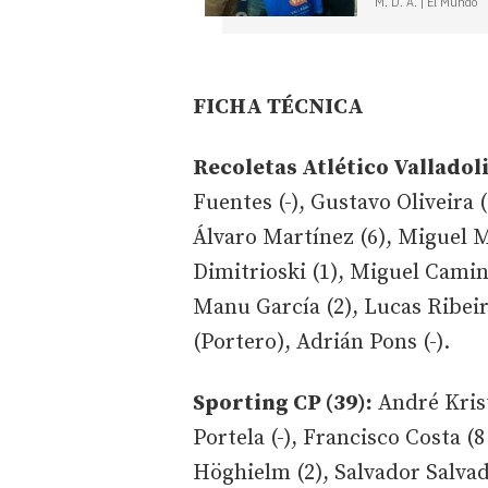
M. D. A. | El Mundo
FICHA TÉCNICA
Recoletas Atlético Valladoli
Fuentes (-), Gustavo Oliveira (
Álvaro Martínez (6), Miguel M
Dimitrioski (1), Miguel Camino
Manu García (2), Lucas Ribeiro
(Portero), Adrián Pons (-).
Sporting CP (39):
André Krist
Portela (-), Francisco Costa (8
Höghielm (2), Salvador Salvad