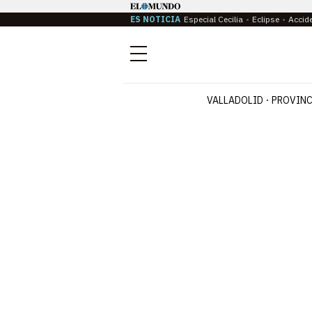
ES NOTICIA
Especial Cecilia
Eclipse
Accid
Menú
VALLADOLID
PROVINC