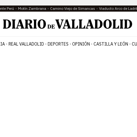
ente Perú
Motín Zambrana
Camino Viejo de Simancas
Viaducto Arco de Ladri
IA
REAL VALLADOLID
DEPORTES
OPINIÓN
CASTILLA Y LEÓN
CU