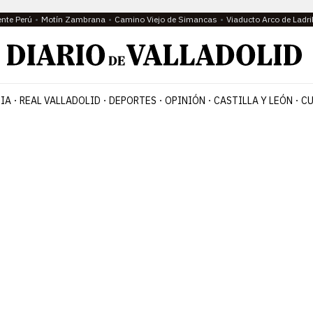
ente Perú
Motín Zambrana
Camino Viejo de Simancas
Viaducto Arco de Ladri
IA
REAL VALLADOLID
DEPORTES
OPINIÓN
CASTILLA Y LEÓN
CU