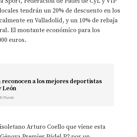
a Sport, Federación de Pádel de CyL y VIP
 locales tendrán un 20% de descuento en los
calmente en Valladolid, y un 10% de rebaja
ral. El montante económico para los
000 euros.
 reconocen a los mejores deportistas
 y León
| El Mundo
lisoletano Arturo Coello que viene esta
l Génova Premier Pádel P2 por un