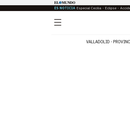
ES NOTICIA
Especial Cecilia
Eclipse
Accid
Menú
VALLADOLID
PROVINC