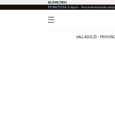
ES NOTICIA
Eclipse
Recomendaciones eclip
Menú
VALLADOLID
PROVINC