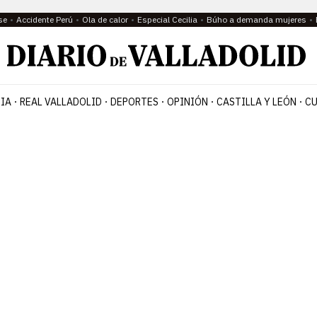
se
Accidente Perú
Ola de calor
Especial Cecilia
Búho a demanda mujeres
IA
REAL VALLADOLID
DEPORTES
OPINIÓN
CASTILLA Y LEÓN
CU