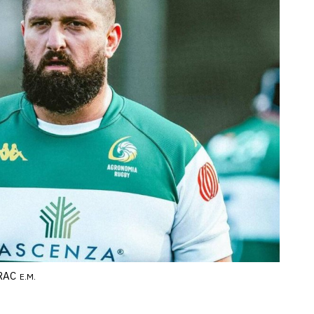
VRAC
E.M.