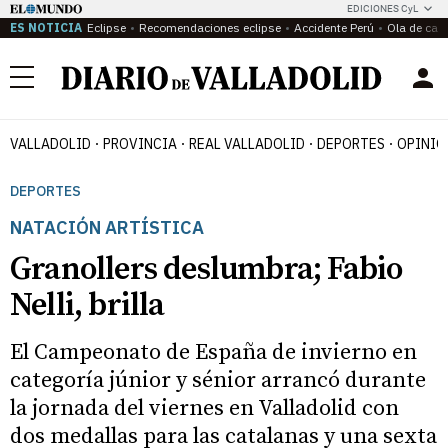
EDICIONES CyL
ES NOTICIA
Eclipse
Recomendaciones eclipse
Accidente Perú
Ola de calo
Menú
VALLADOLID
PROVINCIA
REAL VALLADOLID
DEPORTES
OPINIÓ
DEPORTES
NATACIÓN ARTÍSTICA
Granollers deslumbra; Fabio
Nelli, brilla
El Campeonato de España de invierno en
categoría júnior y sénior arrancó durante
la jornada del viernes en Valladolid con
dos medallas para las catalanas y una sexta