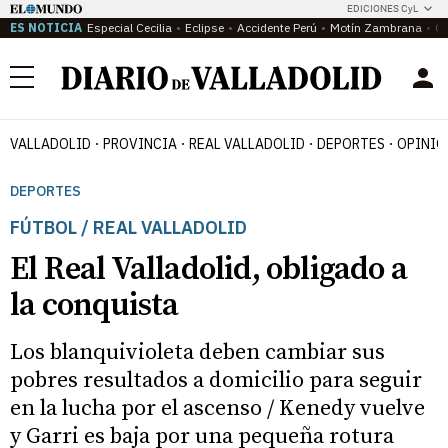
EDICIONES CyL
ES NOTICIA
Especial Cecilia
Eclipse
Accidente Perú
Motín Zambrana
Ca
Menú
VALLADOLID
PROVINCIA
REAL VALLADOLID
DEPORTES
OPINIÓ
DEPORTES
FÚTBOL / REAL VALLADOLID
El Real Valladolid, obligado a
la conquista
Los blanquivioleta deben cambiar sus
pobres resultados a domicilio para seguir
en la lucha por el ascenso / Kenedy vuelve
y Garri es baja por una pequeña rotura