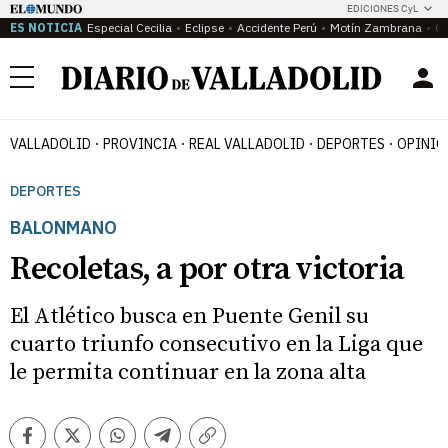
EDICIONES CyL
ES NOTICIA
Especial Cecilia
Eclipse
Accidente Perú
Motín Zambrana
Ca
Menú
VALLADOLID
PROVINCIA
REAL VALLADOLID
DEPORTES
OPINIÓ
DEPORTES
BALONMANO
Recoletas, a por otra victoria
El Atlético busca en Puente Genil su
cuarto triunfo consecutivo en la Liga que
le permita continuar en la zona alta
Facebook
Twitter
Whatsapp
Telegram
Copiar