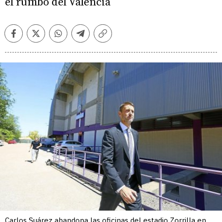
el rumbo del Valencia
Facebook
Twitter
Whatsapp
Telegram
Copiar
enlace
Carlos Suárez abandona las oficinas del estadio Zorrilla en