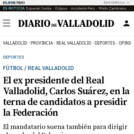
EDICIONES CyL
ES NOTICIA
Especial Cecilia
Eclipse
Accidente Perú
Motín Zambrana
Ca
Menú
VALLADOLID
PROVINCIA
REAL VALLADOLID
DEPORTES
OPINIÓ
DEPORTES
FÚTBOL / REAL VALLADOLID
El ex presidente del Real
Valladolid, Carlos Suárez, en la
terna de candidatos a presidir
la Federación
El mandatario suena también para dirigir