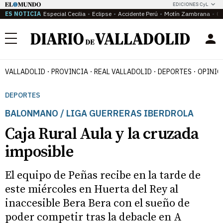
EDICIONES CyL
ES NOTICIA
Especial Cecilia
Eclipse
Accidente Perú
Motín Zambrana
Ca
Menú
VALLADOLID
PROVINCIA
REAL VALLADOLID
DEPORTES
OPINIÓ
DEPORTES
BALONMANO / LIGA GUERRERAS IBERDROLA
Caja Rural Aula y la cruzada
imposible
El equipo de Peñas recibe en la tarde de
este miércoles en Huerta del Rey al
inaccesible Bera Bera con el sueño de
poder competir tras la debacle en A