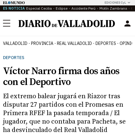
EDICIONES CyL
ES NOTICIA
Especial Cecilia
Eclipse
Accidente Perú
Motín Zambrana
Ca
Menú
VALLADOLID
PROVINCIA
REAL VALLADOLID
DEPORTES
OPINIÓ
DEPORTES
Víctor Narro firma dos años
con el Deportivo
El extremo balear jugará en Riazor tras
disputar 27 partidos con el Promesas en
Primera RFEF la pasada temporada / El
jugador, que no contaba para Pacheta, se
ha desvinculado del Real Valladolid