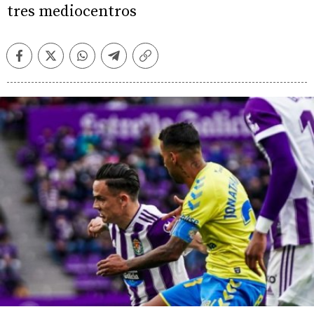
tres mediocentros
Facebook
Twitter
Whatsapp
Telegram
Copiar
enlace