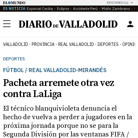
EDICIONES CyL
ES NOTICIA
Especial Cecilia
Eclipse
Accidente Perú
Motín Zambrana
Ca
Menú
VALLADOLID
PROVINCIA
REAL VALLADOLID
DEPORTES
OPINIÓ
DEPORTES
FÚTBOL / REAL VALLADOLID-MIRANDÉS
Pacheta arremete otra vez
contra LaLiga
El técnico blanquivioleta denuncia el
hecho de vuelva a perder a jugadores en la
próxima jornada porque no se para la
Segunda División por las ventanas FIFA /