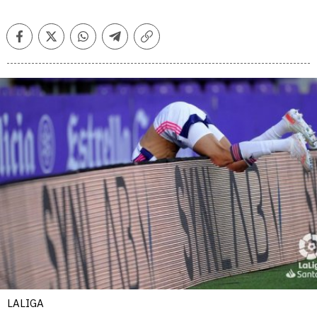
Facebook
Twitter
Whatsapp
Telegram
Copiar
enlace
LALIGA