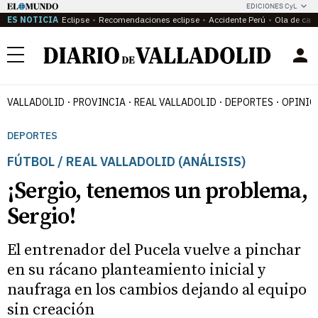
EDICIONES CyL
ES NOTICIA
Eclipse
Recomendaciones eclipse
Accidente Perú
Ola de calo
Menú
VALLADOLID
PROVINCIA
REAL VALLADOLID
DEPORTES
OPINIÓ
DEPORTES
FÚTBOL / REAL VALLADOLID (ANÁLISIS)
¡Sergio, tenemos un problema,
Sergio!
El entrenador del Pucela vuelve a pinchar
en su rácano planteamiento inicial y
naufraga en los cambios dejando al equipo
sin creación