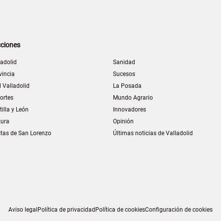
ciones
ladolid
Sanidad
vincia
Sucesos
l Valladolid
La Posada
ortes
Mundo Agrario
tilla y León
Innovadores
tura
Opinión
stas de San Lorenzo
Últimas noticias de Valladolid
Aviso legal
Política de privacidad
Política de cookies
Configuración de cookies