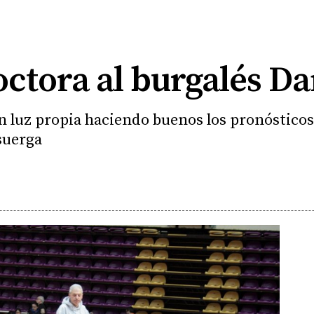
octora al burgalés D
con luz propia haciendo buenos los pronósticos
suerga