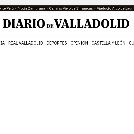
ente Perú
Motín Zambrana
Camino Viejo de Simancas
Viaducto Arco de Ladri
IA
REAL VALLADOLID
DEPORTES
OPINIÓN
CASTILLA Y LEÓN
CU