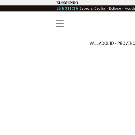
ES NOTICIA
Especial Cecilia
Eclipse
Accid
Menú
VALLADOLID
PROVINC