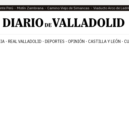
ente Perú
Motín Zambrana
Camino Viejo de Simancas
Viaducto Arco de Ladri
IA
REAL VALLADOLID
DEPORTES
OPINIÓN
CASTILLA Y LEÓN
CU