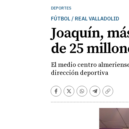
DEPORTES
FÚTBOL / REAL VALLADOLID
Joaquín, más
de 25 millon
El medio centro almeriense
dirección deportiva
Facebook
Twitter
Whatsapp
Telegram
Copiar
enlace