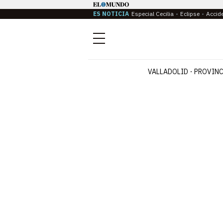
ES NOTICIA
Especial Cecilia
Eclipse
Accid
Menú
VALLADOLID
PROVINC