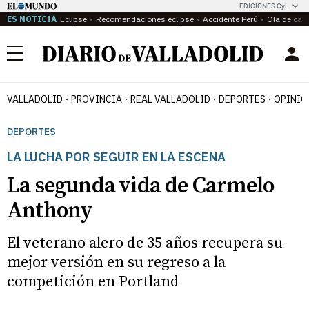
EDICIONES CyL
ES NOTICIA
Eclipse
Recomendaciones eclipse
Accidente Perú
Ola de calo
Menú
VALLADOLID
PROVINCIA
REAL VALLADOLID
DEPORTES
OPINIÓ
DEPORTES
LA LUCHA POR SEGUIR EN LA ESCENA
La segunda vida de Carmelo
Anthony
El veterano alero de 35 años recupera su
mejor versión en su regreso a la
competición en Portland