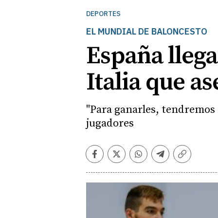
DEPORTES
EL MUNDIAL DE BALONCESTO
España llega
Italia que a
"Para ganarles, tendremos q
jugadores
Facebook
Twitter
Whatsapp
Telegram
Copiar
enlace