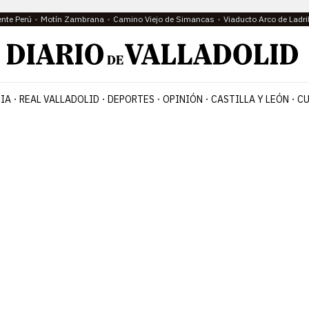
ente Perú
Motín Zambrana
Camino Viejo de Simancas
Viaducto Arco de Ladri
IA
REAL VALLADOLID
DEPORTES
OPINIÓN
CASTILLA Y LEÓN
CU