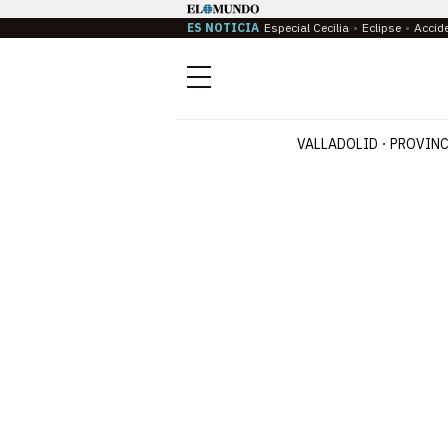
ES NOTICIA
Especial Cecilia
Eclipse
Accid
Menú
VALLADOLID
PROVINC