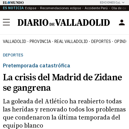
EDICIONES CyL
ES NOTICIA
Eclipse
Recomendaciones eclipse
Accidente Perú
Ola de calo
Menú
VALLADOLID
PROVINCIA
REAL VALLADOLID
DEPORTES
OPINIÓ
DEPORTES
Pretemporada catastrófica
La crisis del Madrid de Zidane
se gangrena
La goleada del Atlético ha reabierto todas
las heridas y renovado todos los problemas
que condenaron la última temporada del
equipo blanco