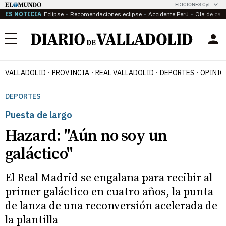
EDICIONES CyL
ES NOTICIA
Eclipse
Recomendaciones eclipse
Accidente Perú
Ola de calo
Menú
VALLADOLID
PROVINCIA
REAL VALLADOLID
DEPORTES
OPINIÓ
DEPORTES
Puesta de largo
Hazard: "Aún no soy un
galáctico"
El Real Madrid se engalana para recibir al
primer galáctico en cuatro años, la punta
de lanza de una reconversión acelerada de
la plantilla