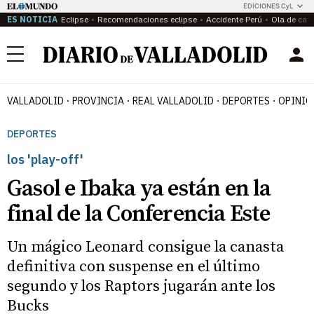
EDICIONES CyL
ES NOTICIA
Eclipse
Recomendaciones eclipse
Accidente Perú
Ola de calo
Menú
VALLADOLID
PROVINCIA
REAL VALLADOLID
DEPORTES
OPINIÓ
DEPORTES
los 'play-off'
Gasol e Ibaka ya están en la
final de la Conferencia Este
Un mágico Leonard consigue la canasta
definitiva con suspense en el último
segundo y los Raptors jugarán ante los
Bucks