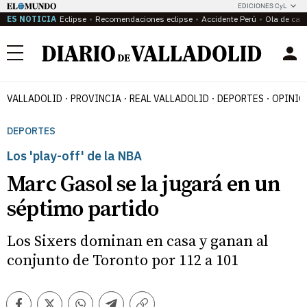
EDICIONES CyL
ES NOTICIA
Eclipse
Recomendaciones eclipse
Accidente Perú
Ola de calo
Menú
VALLADOLID
PROVINCIA
REAL VALLADOLID
DEPORTES
OPINIÓ
DEPORTES
Los 'play-off' de la NBA
Marc Gasol se la jugará en un
séptimo partido
Los Sixers dominan en casa y ganan al
conjunto de Toronto por 112 a 101