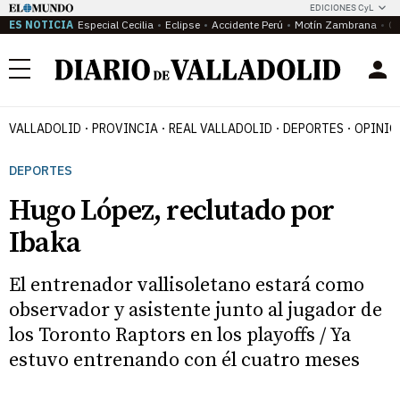
EDICIONES CyL
ES NOTICIA
Especial Cecilia
Eclipse
Accidente Perú
Motín Zambrana
Ca
Menú
VALLADOLID
PROVINCIA
REAL VALLADOLID
DEPORTES
OPINIÓ
DEPORTES
Hugo López, reclutado por
Ibaka
El entrenador vallisoletano estará como
observador y asistente junto al jugador de
los Toronto Raptors en los playoffs / Ya
estuvo entrenando con él cuatro meses