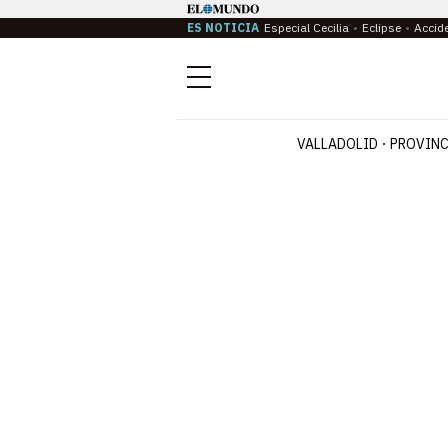
ES NOTICIA
Especial Cecilia
Eclipse
Accid
Menú
VALLADOLID
PROVINC