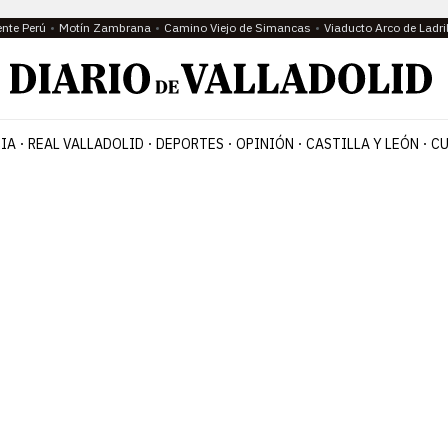
ente Perú
Motín Zambrana
Camino Viejo de Simancas
Viaducto Arco de Ladri
IA
REAL VALLADOLID
DEPORTES
OPINIÓN
CASTILLA Y LEÓN
CU