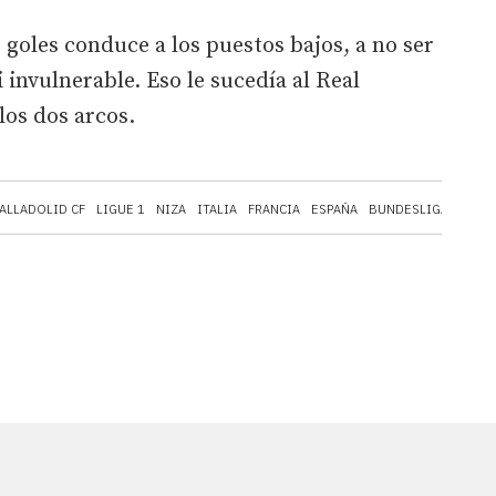
goles conduce a los puestos bajos, a no ser
i invulnerable. Eso le sucedía al Real
los dos arcos.
VALLADOLID CF
LIGUE 1
NIZA
ITALIA
FRANCIA
ESPAÑA
BUNDESLIGA
ALEM