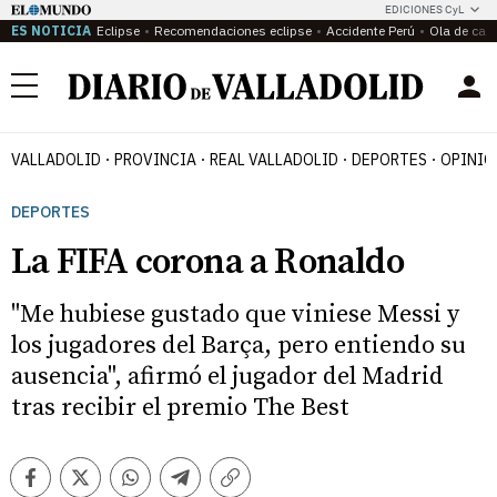
EDICIONES CyL
ES NOTICIA
Eclipse
Recomendaciones eclipse
Accidente Perú
Ola de calo
Menú
VALLADOLID
PROVINCIA
REAL VALLADOLID
DEPORTES
OPINIÓ
DEPORTES
La FIFA corona a Ronaldo
"Me hubiese gustado que viniese Messi y
los jugadores del Barça, pero entiendo su
ausencia", afirmó el jugador del Madrid
tras recibir el premio The Best
Facebook
Twitter
Whatsapp
Telegram
Copiar