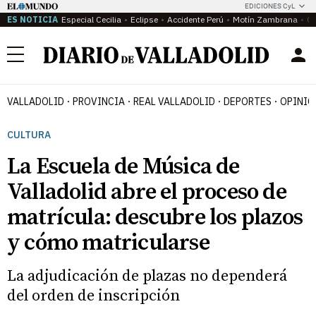
EDICIONES CyL
ES NOTICIA
Especial Cecilia
Eclipse
Accidente Perú
Motín Zambrana
Ca
Menú
VALLADOLID
PROVINCIA
REAL VALLADOLID
DEPORTES
OPINIÓ
CULTURA
La Escuela de Música de
Valladolid abre el proceso de
matrícula: descubre los plazos
y cómo matricularse
La adjudicación de plazas no dependerá
del orden de inscripción