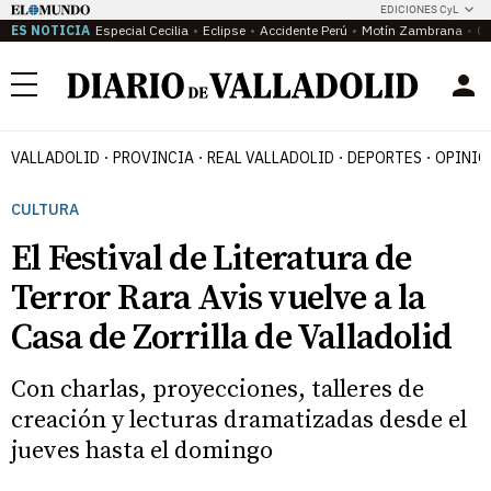
EDICIONES CyL
ES NOTICIA
Especial Cecilia
Eclipse
Accidente Perú
Motín Zambrana
Ca
Menú
VALLADOLID
PROVINCIA
REAL VALLADOLID
DEPORTES
OPINIÓ
CULTURA
El Festival de Literatura de
Terror Rara Avis vuelve a la
Casa de Zorrilla de Valladolid
Con charlas, proyecciones, talleres de
creación y lecturas dramatizadas desde el
jueves hasta el domingo