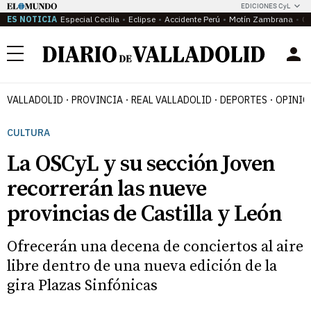
EDICIONES CyL
ES NOTICIA
Especial Cecilia
Eclipse
Accidente Perú
Motín Zambrana
Ca
Menú
VALLADOLID
PROVINCIA
REAL VALLADOLID
DEPORTES
OPINIÓ
CULTURA
La OSCyL y su sección Joven
recorrerán las nueve
provincias de Castilla y León
Ofrecerán una decena de conciertos al aire
libre dentro de una nueva edición de la
gira Plazas Sinfónicas