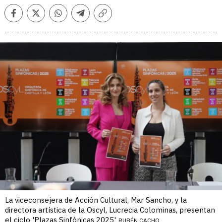
Facebook
Twitter
Whatsapp
Telegram
Copiar
enlace
La viceconsejera de Acción Cultural, Mar Sancho, y la
directora artística de la Oscyl, Lucrecia Colominas, presentan
el ciclo 'Plazas Sinfónicas 2025'
RUBÉN CACHO