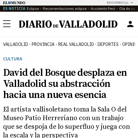
EDICIONES CyL
ES NOTICIA
Eclipse
Recomendaciones eclipse
Accidente Perú
Ola de calo
Menú
VALLADOLID
PROVINCIA
REAL VALLADOLID
DEPORTES
OPINIÓ
CULTURA
David del Bosque desplaza en
Valladolid su abstracción
hacia una nueva esencia
El artista vallisoletano toma la Sala O del
Museo Patio Herreriano con un trabajo
que se despoja de lo superfluo y juega con
la escala y la perspectiva