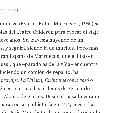
31.10.2024 | 07:30
unoussi (Ksar-el-Kébir, Marruecos, 1990) se
las del Teatro Calderón para evocar el viaje
ueve años. Su travesía huyendo de un
s, y seguirá siendo la de muchos. Poco más
aran España de Marruecos, que él hizo en
ussi, que –paradojas de la vida– encuentra
duciendo un camión de reparto, ha
 príncipe, La Unidad, Cuéntame cómo pasó
o
n en teatro, a las órdenes de Fernando
is Alonso de Santos. Desde el pasado verano
 para contar su historia en
14.4
, coescrita
ergio Peris-Mencheta al que conoció rodando