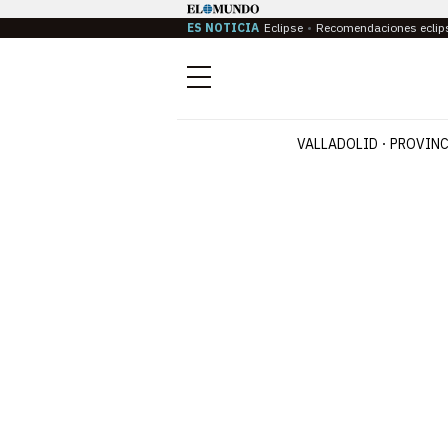
ES NOTICIA
Eclipse
Recomendaciones eclip
Menú
VALLADOLID
PROVINC