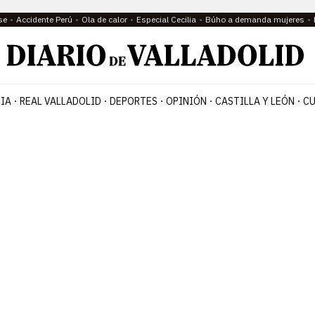
se
Accidente Perú
Ola de calor
Especial Cecilia
Búho a demanda mujeres
IA
REAL VALLADOLID
DEPORTES
OPINIÓN
CASTILLA Y LEÓN
CU