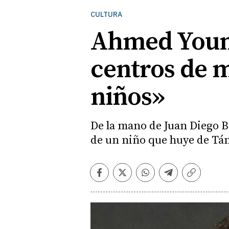
CULTURA
Ahmed Younou
centros de m
niños»
De la mano de Juan Diego Bo
de un niño que huye de Táng
Facebook
Twitter
Whatsapp
Telegram
Copiar
enlace