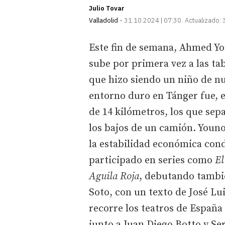
Julio Tovar
Valladolid
31.10.2024 | 07:30
Actualizado:
Este fin de semana, Ahmed Yo
sube por primera vez a las tab
que hizo siendo un niño de n
entorno duro en Tánger fue, e
de 14 kilómetros, los que sep
los bajos de un camión. Youno
la estabilidad económica con
participado en series como
El
Aguila Roja
, debutando tambié
Soto, con un texto de José Lu
recorre los teatros de España
junto a Juan Diego Botto y S