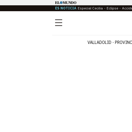
ES NOTICIA
Especial Cecilia
Eclipse
Accid
Menú
VALLADOLID
PROVINC