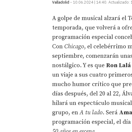
Valladolid
10.06.2024 | 14:40
Actualizado:
A golpe de musical alzará el 
temporada, que volverá a ofre
programación especial concebi
Con
Chicago
, el celebérrimo m
septiembre, comenzarán unas 
nostálgico. Y es que
Ron Lalá
un viaje a sus cuatro primero
mucho humor crítico que pres
días después, del 20 al 22, Álv
hilará un espectáculo musical
grupo, en
A tu lado
. Será
Ama
programación especial, el día 
50 años en escena
.