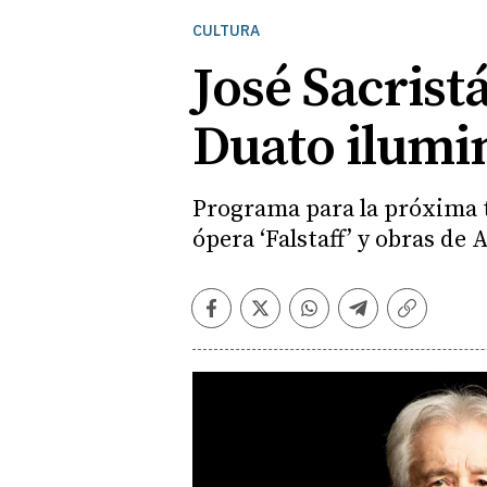
CULTURA
José Sacrist
Duato ilumi
Programa para la próxima 
ópera ‘Falstaff’ y obras d
Facebook
Twitter
Whatsapp
Telegram
Copiar
enlace