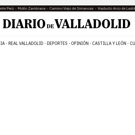
ente Perú
Motín Zambrana
Camino Viejo de Simancas
Viaducto Arco de Ladri
IA
REAL VALLADOLID
DEPORTES
OPINIÓN
CASTILLA Y LEÓN
CU