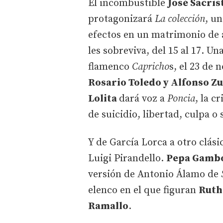
El incombustible
José Sacris
protagonizará
La colección
, un
efectos en un matrimonio de 
les sobreviva, del 15 al 17. U
flamenco
Capricho
s, el 23 de 
Rosario Toledo y Alfonso Z
Lolita
dará voz a
Poncia
, la c
de suicidio, libertad, culpa o 
Y de García Lorca a otro clá
Luigi Pirandello.
Pepa Gamb
versión de Antonio Álamo de
elenco en el que figuran
Ruth
Ramallo
.