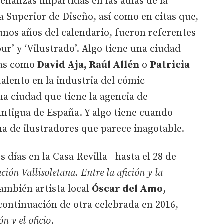
eñanzas impartidas en las aulas de la
a Superior de Diseño, así como en citas que,
nos años del calendario, fueron referentes
our’ y ‘Vilustrado’. Algo tiene una ciudad
tas como
David Aja, Raúl Allén
o
Patricia
talento en la industria del cómic
a ciudad que tiene la agencia de
antigua de España. Y algo tiene cuando
 de ilustradores que parece inagotable.
s días en la Casa Revilla –hasta el 28 de
ación Vallisoletana. Entre la afición y la
también artista local
Óscar del Amo
,
 continuación de otra celebrada en 2016,
ón y el oficio
.