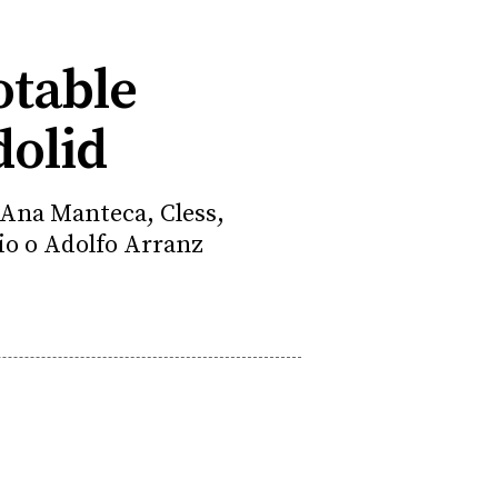
otable
dolid
 Ana Manteca, Cless,
io o Adolfo Arranz