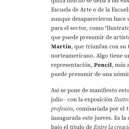
quizá mucho se deba a las ens
Escuela de Arte o de la Escuel
aunque desaparecieron hace u
para el sector, como ‘Ilustrat
que puede presumir de artis
Martín
, que triunfan con su 
norteamericano. Algo tiene un
representación,
Pencil
, más 
puede presumir de una nómina
Así se pone de manifiesto esto
julio– con la exposición
Ilustr
profesión
, comisariada por el 
inaugurada este jueves. Es la
bajo el título de
Entre la creaci