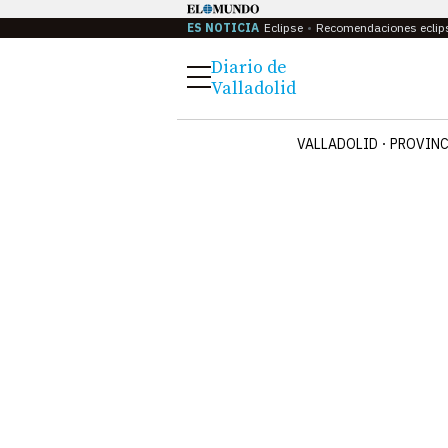
ES NOTICIA
Eclipse
Recomendaciones eclip
Diario de
Menú
Valladolid
VALLADOLID
PROVINC