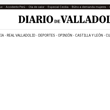
se
Accidente Perú
Ola de calor
Especial Cecilia
Búho a demanda mujeres
IA
REAL VALLADOLID
DEPORTES
OPINIÓN
CASTILLA Y LEÓN
CU