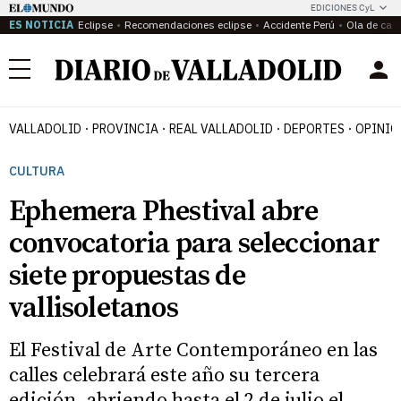
EDICIONES CyL
ES NOTICIA
Eclipse
Recomendaciones eclipse
Accidente Perú
Ola de calo
Menú
VALLADOLID
PROVINCIA
REAL VALLADOLID
DEPORTES
OPINIÓ
CULTURA
Ephemera Phestival abre
convocatoria para seleccionar
siete propuestas de
vallisoletanos
El Festival de Arte Contemporáneo en las
calles celebrará este año su tercera
edición, abriendo hasta el 2 de julio el