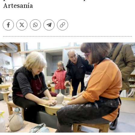
Artesanía
Facebook
Twitter
Whatsapp
Telegram
Copiar
enlace