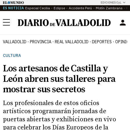
EDICIONES CyL
ES NOTICIA
Especial Cecilia
Eclipse
Accidente Perú
Motín Zambrana
Ca
Menú
VALLADOLID
PROVINCIA
REAL VALLADOLID
DEPORTES
OPINIÓ
CULTURA
Los artesanos de Castilla y
León abren sus talleres para
mostrar sus secretos
Los profesionales de estos oficios
artísticos programarán jornadas de
puertas abiertas y exhibiciones en vivo
para celebrar los Días Europeos de la