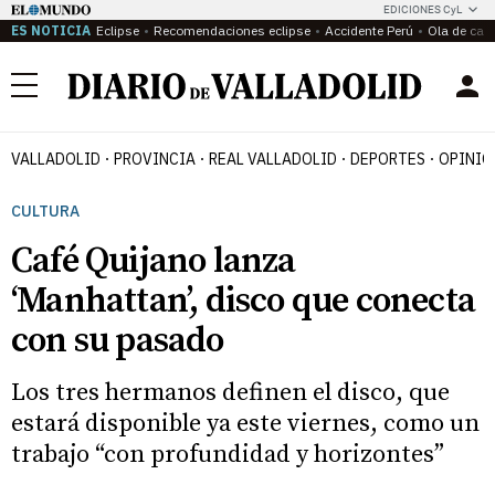
EDICIONES CyL
ES NOTICIA
Eclipse
Recomendaciones eclipse
Accidente Perú
Ola de calo
Menú
VALLADOLID
PROVINCIA
REAL VALLADOLID
DEPORTES
OPINIÓ
CULTURA
Café Quijano lanza
‘Manhattan’, disco que conecta
con su pasado
Los tres hermanos definen el disco, que
estará disponible ya este viernes, como un
trabajo “con profundidad y horizontes”