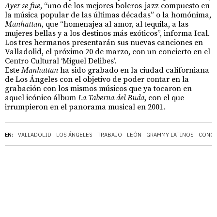
Ayer se fue
, “uno de los mejores boleros-jazz compuesto en
la música popular de las últimas décadas” o la homónima,
Manhattan
, que “homenajea al amor, al tequila, a las
mujeres bellas y a los destinos más exóticos”, informa Ical.
Los tres hermanos presentarán sus nuevas canciones en
Valladolid, el próximo 20 de marzo, con un concierto en el
Centro Cultural ‘Miguel Delibes’.
Este
Manhattan
ha sido grabado en la ciudad californiana
de Los Ángeles con el objetivo de poder contar en la
grabación con los mismos músicos que ya tocaron en
aquel icónico álbum
La Taberna del Buda
, con el que
irrumpieron en el panorama musical en 2001.
EN:
VALLADOLID
LOS ÁNGELES
TRABAJO
LEÓN
GRAMMY LATINOS
CONCI