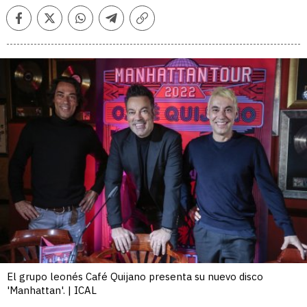
Facebook
Twitter
Whatsapp
Telegram
Copiar
enlace
El grupo leonés Café Quijano presenta su nuevo disco
'Manhattan'. | ICAL