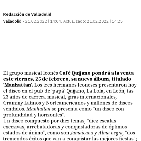
Redacción de Valladolid
Valladolid
21.02.2022 | 14:04
Actualizado:
21.02.2022 | 14:25
El grupo musical leonés
Café Quijano pondrá a la venta
este viernes, 25 de febrero, su nuevo álbum, titulado
‘Manhattan’.
Los tres hermanos leoneses presentaron hoy
el disco en el pub de ‘papá’ Quijano, La Lola, en León, tas
23 años de carrera musical, giras internacionales,
Grammy Latinos y Norteamericanos y millones de discos
vendidos.
Manhattan
se presenta como “un disco con
profundidad y horizontes”.
Un disco compuesto por diez temas, “diez escalas
excesivas, arrebatadoras y conquistadoras de óptimos
estados de ánimo”, como son
Jamaicana
y
Alma negra
, “dos
tremendos éxitos que van a conquistar las mejores fiestas”;