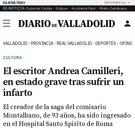
EDICIONES CyL
ES NOTICIA
Especial Cecilia
Eclipse
Accidente Perú
Motín Zambrana
Ca
Menú
VALLADOLID
PROVINCIA
REAL VALLADOLID
DEPORTES
OPINIÓ
CULTURA
El escritor Andrea Camilleri,
en estado grave tras sufrir un
infarto
El creador de la saga del comisario
Montalbano, de 93 años, ha sido ingresado
en el Hospital Santo Spirito de Roma