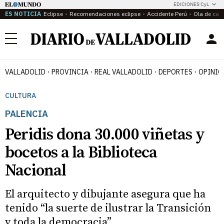
EDICIONES CyL
ES NOTICIA
Eclipse
Recomendaciones eclipse
Accidente Perú
Ola de calo
Menú
VALLADOLID
PROVINCIA
REAL VALLADOLID
DEPORTES
OPINIÓ
CULTURA
PALENCIA
Peridis dona 30.000 viñetas y
bocetos a la Biblioteca
Nacional
El arquitecto y dibujante asegura que ha
tenido “la suerte de ilustrar la Transición
y toda la democracia”