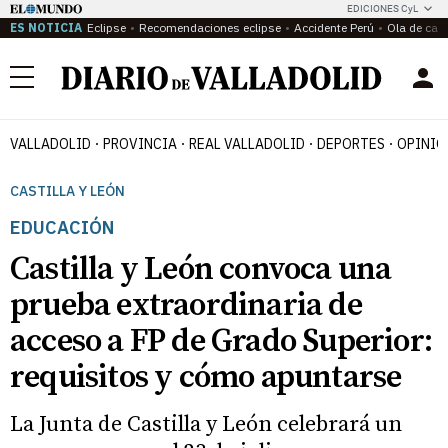
EDICIONES CyL
ES NOTICIA
Eclipse
Recomendaciones eclipse
Accidente Perú
Ola de calo
Menú
VALLADOLID
PROVINCIA
REAL VALLADOLID
DEPORTES
OPINIÓ
CASTILLA Y LEÓN
EDUCACIÓN
Castilla y León convoca una
prueba extraordinaria de
acceso a FP de Grado Superior:
requisitos y cómo apuntarse
La Junta de Castilla y León celebrará un