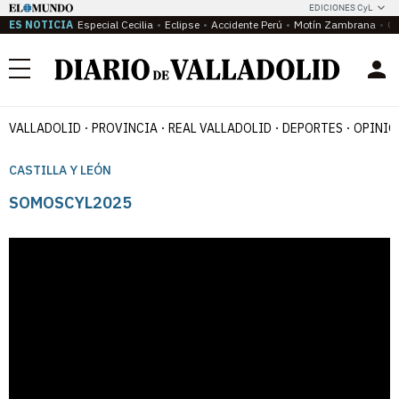
EDICIONES CyL
ES NOTICIA
Especial Cecilia
Eclipse
Accidente Perú
Motín Zambrana
Ca
Menú
VALLADOLID
PROVINCIA
REAL VALLADOLID
DEPORTES
OPINIÓ
CASTILLA Y LEÓN
SOMOSCYL2025