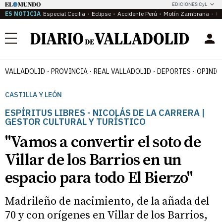
EDICIONES CyL
ES NOTICIA
Especial Cecilia
Eclipse
Accidente Perú
Motín Zambrana
Ca
Menú
VALLADOLID
PROVINCIA
REAL VALLADOLID
DEPORTES
OPINIÓ
CASTILLA Y LEÓN
ESPÍRITUS LIBRES - NICOLÁS DE LA CARRERA |
GESTOR CULTURAL Y TURÍSTICO
"Vamos a convertir el soto de
Villar de los Barrios en un
espacio para todo El Bierzo"
Madrileño de nacimiento, de la añada del
70 y con orígenes en Villar de los Barrios,