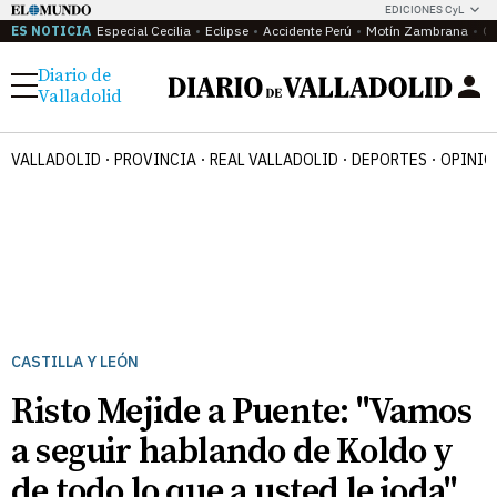
EDICIONES CyL
ES NOTICIA
Especial Cecilia
Eclipse
Accidente Perú
Motín Zambrana
Ca
Diario de
Menú
Valladolid
VALLADOLID
PROVINCIA
REAL VALLADOLID
DEPORTES
OPINIÓ
CASTILLA Y LEÓN
Risto Mejide a Puente: "Vamos
a seguir hablando de Koldo y
de todo lo que a usted le joda"