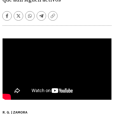
Facebook
Twitter
Whatsapp
Telegram
Copiar
enlace
R. G. | ZAMORA