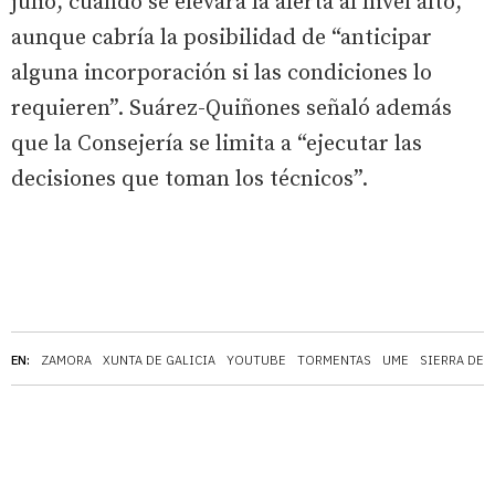
julio, cuando se elevará la alerta al nivel alto,
aunque cabría la posibilidad de “anticipar
alguna incorporación si las condiciones lo
requieren”. Suárez-Quiñones señaló además
que la Consejería se limita a “ejecutar las
decisiones que toman los técnicos”.
EN:
ZAMORA
XUNTA DE GALICIA
YOUTUBE
TORMENTAS
UME
SIERRA DE 