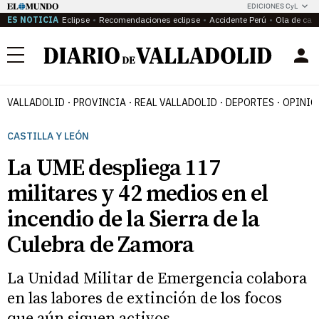
EDICIONES CyL
ES NOTICIA
Eclipse
Recomendaciones eclipse
Accidente Perú
Ola de calo
Menú
VALLADOLID
PROVINCIA
REAL VALLADOLID
DEPORTES
OPINIÓ
CASTILLA Y LEÓN
La UME despliega 117
militares y 42 medios en el
incendio de la Sierra de la
Culebra de Zamora
La Unidad Militar de Emergencia colabora
en las labores de extinción de los focos
que aún siguen activos