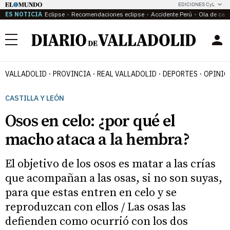
EDICIONES CyL
ES NOTICIA
Eclipse
Recomendaciones eclipse
Accidente Perú
Ola de calo
Menú
VALLADOLID
PROVINCIA
REAL VALLADOLID
DEPORTES
OPINIÓ
CASTILLA Y LEÓN
Osos en celo: ¿por qué el
macho ataca a la hembra?
El objetivo de los osos es matar a las crías
que acompañan a las osas, si no son suyas,
para que estas entren en celo y se
reproduzcan con ellos / Las osas las
defienden como ocurrió con los dos