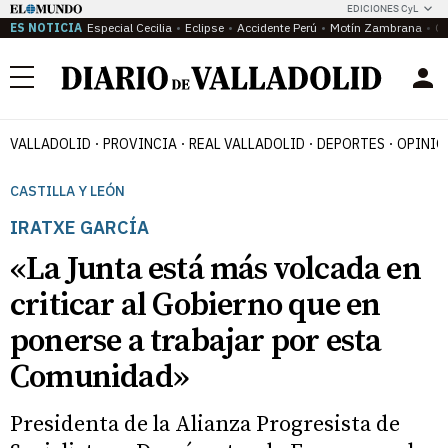
EDICIONES CyL
ES NOTICIA
Especial Cecilia
Eclipse
Accidente Perú
Motín Zambrana
Ca
Menú
VALLADOLID
PROVINCIA
REAL VALLADOLID
DEPORTES
OPINIÓ
CASTILLA Y LEÓN
IRATXE GARCÍA
«La Junta está más volcada en
criticar al Gobierno que en
ponerse a trabajar por esta
Comunidad»
Presidenta de la Alianza Progresista de