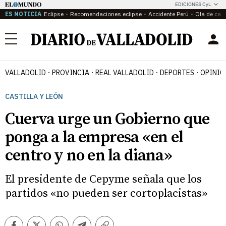
EDICIONES CyL
ES NOTICIA
Eclipse
Recomendaciones eclipse
Accidente Perú
Ola de calo
Menú
VALLADOLID
PROVINCIA
REAL VALLADOLID
DEPORTES
OPINIÓ
CASTILLA Y LEÓN
Cuerva urge un Gobierno que
ponga a la empresa «en el
centro y no en la diana»
El presidente de Cepyme señala que los
partidos «no pueden ser cortoplacistas»