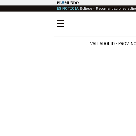
ES NOTICIA
Eclipse
Recomendaciones eclip
Menú
VALLADOLID
PROVINC