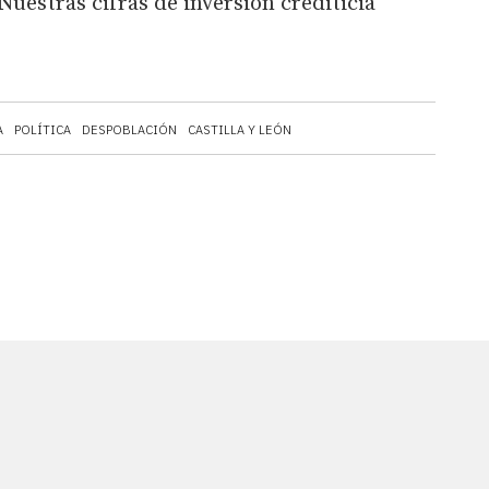
uestras cifras de inversión crediticia
A
POLÍTICA
DESPOBLACIÓN
CASTILLA Y LEÓN