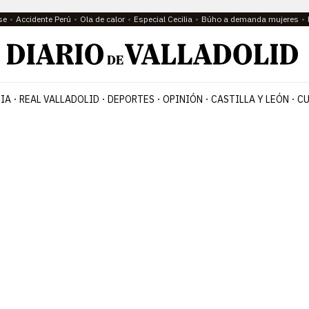
se
Accidente Perú
Ola de calor
Especial Cecilia
Búho a demanda mujeres
IA
REAL VALLADOLID
DEPORTES
OPINIÓN
CASTILLA Y LEÓN
CU