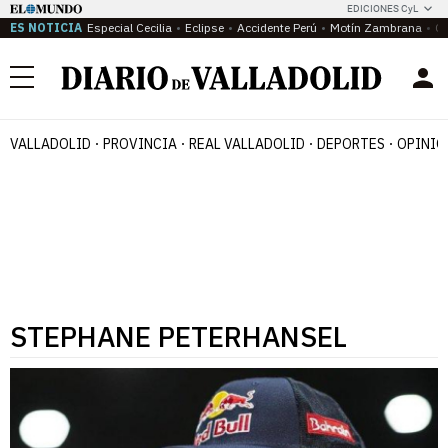
EDICIONES CyL
ES NOTICIA
Especial Cecilia
Eclipse
Accidente Perú
Motín Zambrana
Ca
Menú
VALLADOLID
PROVINCIA
REAL VALLADOLID
DEPORTES
OPINIÓ
STEPHANE PETERHANSEL